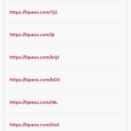
https://tipeos.com/Yj2
https://tipeos.com/ijl
https://tipeos.com/bQ1
https://tipeos.com/bD3
https://tipeos.com/r8L
https://tipeos.com/0o5