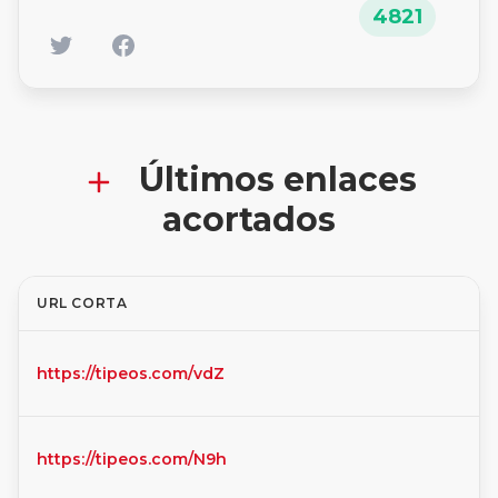
4821
Últimos enlaces
acortados
URL CORTA
Últimos enlaces acortados en Tipeos.com
https://tipeos.com/vdZ
https://tipeos.com/N9h