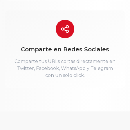
Comparte en Redes Sociales
Comparte tus URLs cortas directamente en
Twitter, Facebook, WhatsApp y Telegram
con un solo click.