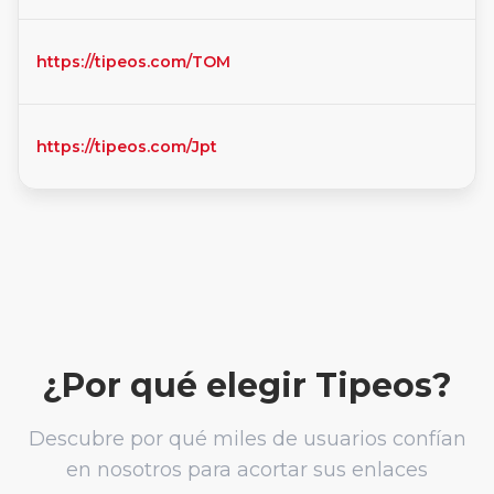
https://tipeos.com/TOM
https://tipeos.com/Jpt
¿Por qué elegir Tipeos?
Descubre por qué miles de usuarios confían
en nosotros para acortar sus enlaces