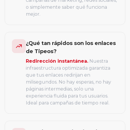
campañas de marketing, redes sociales,
o simplemente saber qué funciona
mejor.
¿Qué tan rápidos son los enlaces
de Tipeos?
Redirección instantánea.
Nuestra
infraestructura optimizada garantiza
que tus enlaces redirijan en
milisegundos. No hay esperas, no hay
páginas intermedias, solo una
experiencia fluida para tus usuarios.
Ideal para campañas de tiempo real.